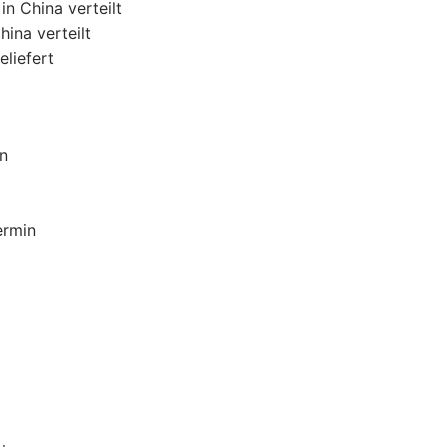
in China verteilt
hina verteilt
liefert
in
ermin