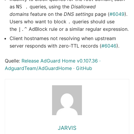
as
queries, using the
Disallowed
NS .
domains
feature on the
DNS settings
page (
#6049
).
Users who want to block
queries should use
.
the
AdBlock rule or a similar regular expression.
|.^
Client hostnames not resolving when upstream
server responds with zero-TTL records (
#6046
).
Quelle:
Release AdGuard Home v0.107.36 ·
AdguardTeam/AdGuardHome · GitHub
JARVIS