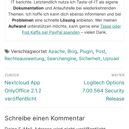
IT berichte. Letztendlich nutze ich Taste-of-IT als eigene
Dokumentation
und Anlaufstelle bei wiederkehrenden
Themen. Ich hoffe ich kann dich ebenso informieren und bei
Problemen
eine schnelle
Lösung
anbieten. Wer meinen
Aufwand
unterstützen möchte, kann gerne eine
Tasse oder
Pod Kaffe per PayPal spenden
– vielen Dank.
Verschlagwortet
Apache
,
Blog
,
Plugin
,
Post
,
Rechteausweitung
,
Searchengine
,
Sicherheit
,
Upload
Beitragsnavigation
ZURÜCK
WEITER
Vorheriger
Nächster
Nextcloud App
Logitech Options
Beitrag:
Beitrag:
OnlyOffice 2.1.2
7.00.564 Security
veröffentlicht
Release
Schreibe einen Kommentar
Deine E-Mail-Adresse wird nicht veröffentlicht.