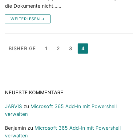
die Dokumente nicht……
WEITERLESEN →
Seitennummerierung
BISHERIGE
1
2
3
4
der
Beiträge
NEUESTE KOMMENTARE
JARVIS
zu
Microsoft 365 Add-In mit Powershell
verwalten
Benjamin
zu
Microsoft 365 Add-In mit Powershell
verwalten