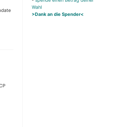
Wahl
pdate
>Dank an die Spender<
HCP