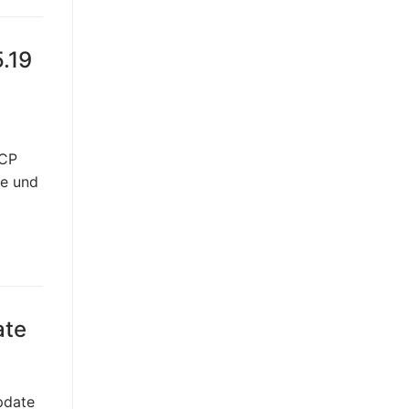
5.19
HCP
te und
ate
pdate