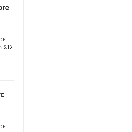
ore
HCP
n 5.13
re
HCP