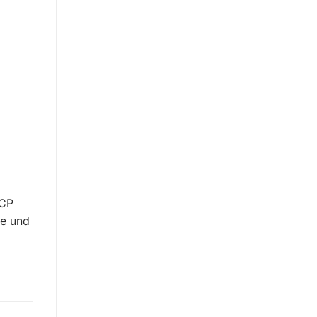
HCP
te und