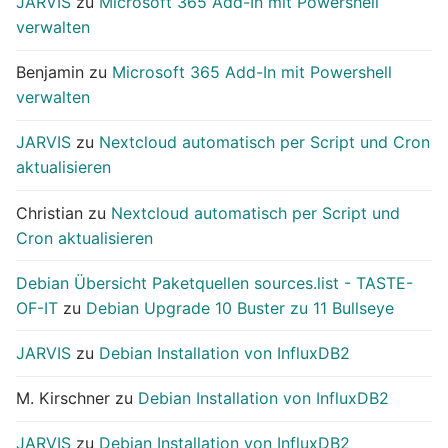
JARVIS
zu
Microsoft 365 Add-In mit Powershell
verwalten
Benjamin
zu
Microsoft 365 Add-In mit Powershell
verwalten
JARVIS
zu
Nextcloud automatisch per Script und Cron
aktualisieren
Christian
zu
Nextcloud automatisch per Script und
Cron aktualisieren
Debian Übersicht Paketquellen sources.list - TASTE-
OF-IT
zu
Debian Upgrade 10 Buster zu 11 Bullseye
JARVIS
zu
Debian Installation von InfluxDB2
M. Kirschner
zu
Debian Installation von InfluxDB2
JARVIS
zu
Debian Installation von InfluxDB2