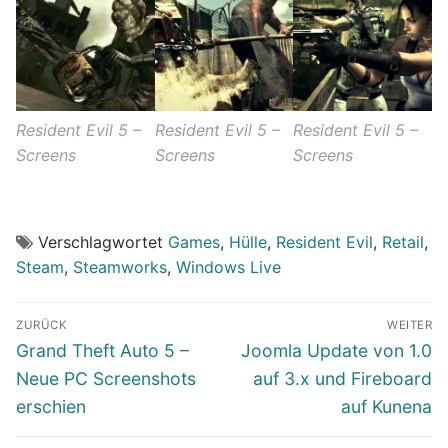
Resident Evil 5 –
Resident Evil 5 –
Resident Evil 5 –
Screens
Screens
Screens
Verschlagwortet
Games
,
Hülle
,
Resident Evil
,
Retail
,
Steam
,
Steamworks
,
Windows Live
Beitragsnavigation
ZURÜCK
WEITER
Vorheriger
Nächster
Grand Theft Auto 5 –
Joomla Update von 1.0
Beitrag:
Beitrag:
Neue PC Screenshots
auf 3.x und Fireboard
erschien
auf Kunena