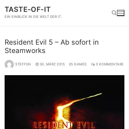
Zum
TASTE-OF-IT
Inhalt
springen
EIN EINBLICK IN DIE WELT DER IT.
Suchen nach:
Resident Evil 5 – Ab sofort in
Steamworks
STEFFEN
30. MÄRZ 2015
GAMES
0 KOMMENTARE