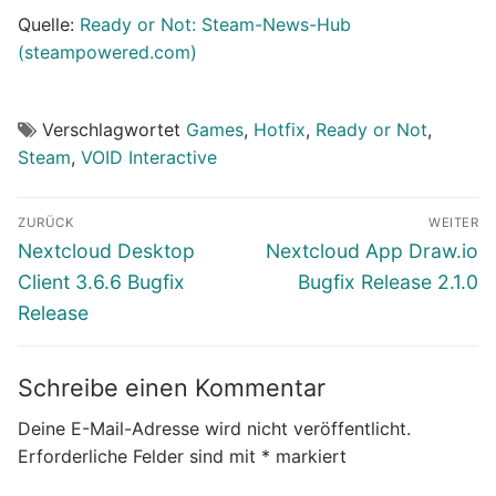
Quelle:
Ready or Not: Steam-News-Hub
(steampowered.com)
Verschlagwortet
Games
,
Hotfix
,
Ready or Not
,
Steam
,
VOID Interactive
Beitragsnavigation
ZURÜCK
WEITER
Vorheriger
Nächster
Nextcloud Desktop
Nextcloud App Draw.io
Beitrag:
Beitrag:
Client 3.6.6 Bugfix
Bugfix Release 2.1.0
Release
Schreibe einen Kommentar
Deine E-Mail-Adresse wird nicht veröffentlicht.
Erforderliche Felder sind mit
*
markiert