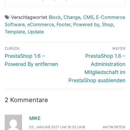
Verschlagwortet
Block
,
Change
,
CMS
,
E-Commerce
Software
,
eCommerce
,
Footer
,
Powered by
,
Shop
,
Template
,
Update
Beitragsnavigation
ZURÜCK
WEITER
Vorheriger
Nächster
PrestaShop 1.6 –
PrestaShop 1.6 –
Beitrag:
Beitrag:
Powered By entfernen
Administration
Mitgliedschaft im
PrestaShop ausblenden
2 Kommentare
MIKE
20. JANUAR 2017 UM 16:35 UHR
ANTWORTEN