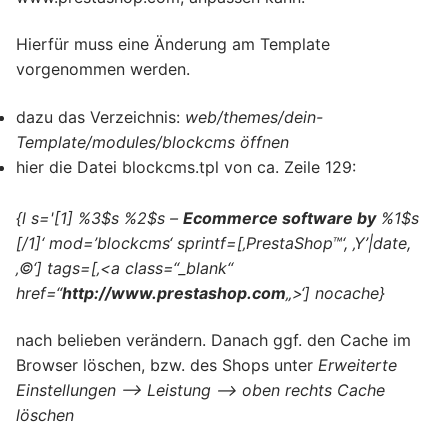
Hierfür muss eine Änderung am Template
vorgenommen werden.
dazu das Verzeichnis:
web/themes/dein-
Template/modules/blockcms öffnen
hier die Datei blockcms.tpl von ca. Zeile 129:
{l s='[1] %3$s %2$s –
Ecommerce software by
%1$s
[/1]‘ mod=’blockcms‘ sprintf=[‚PrestaShop™‘, ‚Y’|date,
‚©‘] tags=[‚<a class=“_blank“
href=“
http://www.prestashop.com
„>‘] nocache}
nach belieben verändern. Danach ggf. den Cache im
Browser löschen, bzw. des Shops unter
Erweiterte
Einstellungen –> Leistung –> oben rechts Cache
löschen