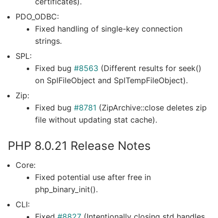
certificates).
PDO_ODBC:
Fixed handling of single-key connection
strings.
SPL:
Fixed bug
#8563
(Different results for seek()
on SplFileObject and SplTempFileObject).
Zip:
Fixed bug
#8781
(ZipArchive::close deletes zip
file without updating stat cache).
PHP 8.0.21 Release Notes
Core:
Fixed potential use after free in
php_binary_init().
CLI:
Fixed
#8827
(Intentionally closing std handles