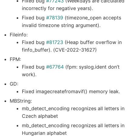
Fixed bug
#77243
(Weekdays are calculated
incorrectly for negative years).
Fixed bug
#78139
(timezone_open accepts
invalid timezone string argument).
Fileinfo:
Fixed bug
#81723
(Heap buffer overflow in
finfo_buffer). (CVE-2022-31627)
FPM:
Fixed bug
#67764
(fpm: syslog.ident don’t
work).
GD:
Fixed imagecreatefromavif() memory leak.
MBString:
mb_detect_encoding recognizes all letters in
Czech alphabet
mb_detect_encoding recognizes all letters in
Hungarian alphabet