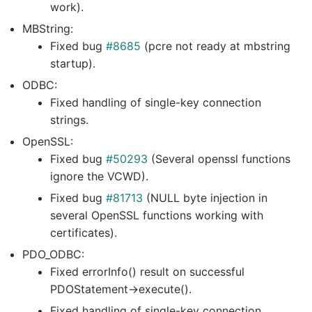
work).
MBString:
Fixed bug
#8685
(pcre not ready at mbstring
startup).
ODBC:
Fixed handling of single-key connection
strings.
OpenSSL:
Fixed bug
#50293
(Several openssl functions
ignore the VCWD).
Fixed bug
#81713
(NULL byte injection in
several OpenSSL functions working with
certificates).
PDO_ODBC:
Fixed errorInfo() result on successful
PDOStatement->execute().
Fixed handling of single-key connection