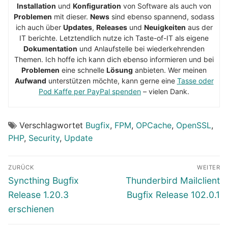
Installation
und
Konfiguration
von Software als auch von
Problemen
mit dieser.
News
sind ebenso spannend, sodass
ich auch über
Updates
,
Releases
und
Neuigkeiten
aus der
IT berichte. Letztendlich nutze ich Taste-of-IT als eigene
Dokumentation
und Anlaufstelle bei wiederkehrenden
Themen. Ich hoffe ich kann dich ebenso informieren und bei
Problemen
eine schnelle
Lösung
anbieten. Wer meinen
Aufwand
unterstützen möchte, kann gerne eine
Tasse oder
Pod Kaffe per PayPal spenden
– vielen Dank.
Verschlagwortet
Bugfix
,
FPM
,
OPCache
,
OpenSSL
,
PHP
,
Security
,
Update
Beitragsnavigation
ZURÜCK
WEITER
Vorheriger
Nächster
Syncthing Bugfix
Thunderbird Mailclient
Beitrag:
Beitrag:
Release 1.20.3
Bugfix Release 102.0.1
erschienen