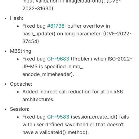
input validation in imageloadfont(). (CVE-
2022-31630)
Hash:
Fixed bug
#81738
: buffer overflow in
hash_update() on long parameter. (CVE-2022-
37454)
MBString:
Fixed bug
GH-9683
(Problem when ISO-2022-
JP-MS is specified in mb_
encode_mimeheader).
Opcache:
Added indirect call reduction for jit on x86
architectures.
Session:
Fixed bug
GH-9583
(session_create_id() fails
with user defined save handler that doesn’t
have a validateId() method).