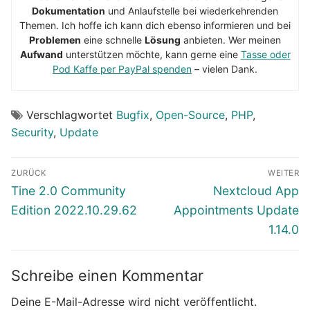
Dokumentation
und Anlaufstelle bei wiederkehrenden
Themen. Ich hoffe ich kann dich ebenso informieren und bei
Problemen
eine schnelle
Lösung
anbieten. Wer meinen
Aufwand
unterstützen möchte, kann gerne eine
Tasse oder
Pod Kaffe per PayPal spenden
– vielen Dank.
Verschlagwortet
Bugfix
,
Open-Source
,
PHP
,
Security
,
Update
Beitragsnavigation
ZURÜCK
WEITER
Vorheriger
Nächster
Tine 2.0 Community
Nextcloud App
Beitrag:
Beitrag:
Edition 2022.10.29.62
Appointments Update
1.14.0
Schreibe einen Kommentar
Deine E-Mail-Adresse wird nicht veröffentlicht.