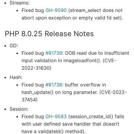
Streams:
Fixed bug
GH-9590
(stream_select does not
abort upon exception or empty valid fd set).
PHP 8.0.25 Release Notes
GD:
Fixed bug
#81739
: OOB read due to insufficient
input validation in imageloadfont(). (CVE-
2022-31630)
Hash:
Fixed bug
#81738
: buffer overflow in
hash_update() on long parameter. (CVE-2022-
37454)
Session:
Fixed bug
GH-9583
(session_create_id() fails
with user defined save handler that doesn’t
have a validateId() method).