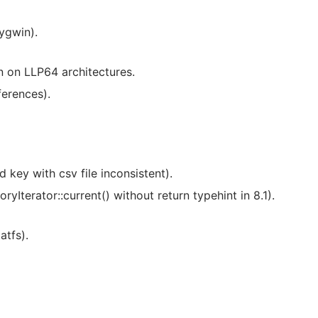
ygwin).
n on LLP64 architectures.
ferences).
 key with csv file inconsistent).
yIterator::current() without return typehint in 8.1).
atfs).