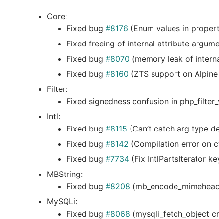
Core:
Fixed bug
#8176
(Enum values in property 
Fixed freeing of internal attribute argume
Fixed bug
#8070
(memory leak of internal
Fixed bug
#8160
(ZTS support on Alpine 
Filter:
Fixed signedness confusion in php_filter_
Intl:
Fixed bug
#8115
(Can’t catch arg type dep
Fixed bug
#8142
(Compilation error on c
Fixed bug
#7734
(Fix IntlPartsIterator ke
MBString:
Fixed bug
#8208
(mb_encode_mimeheader:
MySQLi:
Fixed bug
#8068
(mysqli_fetch_object cr