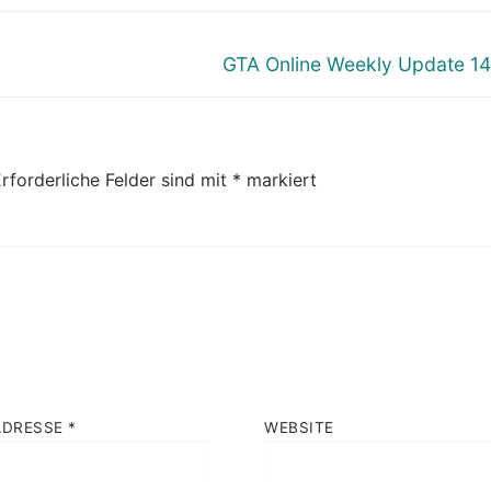
Nächster
GTA Online Weekly Update 14.
Beitrag:
rforderliche Felder sind mit
*
markiert
ADRESSE
*
WEBSITE