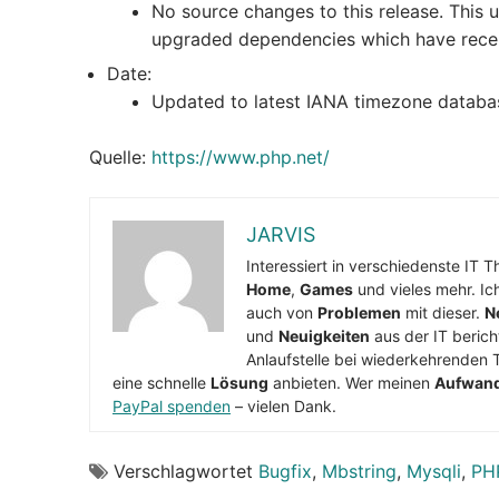
No source changes to this release. This 
upgraded dependencies which have recei
Date:
Updated to latest IANA timezone databa
Quelle:
https://www.php.net/
JARVIS
Interessiert in verschiedenste IT 
Home
,
Games
und vieles mehr. Ic
auch von
Problemen
mit dieser.
N
und
Neuigkeiten
aus der IT berich
Anlaufstelle bei wiederkehrenden 
eine schnelle
Lösung
anbieten. Wer meinen
Aufwan
PayPal spenden
– vielen Dank.
Verschlagwortet
Bugfix
,
Mbstring
,
Mysqli
,
PH