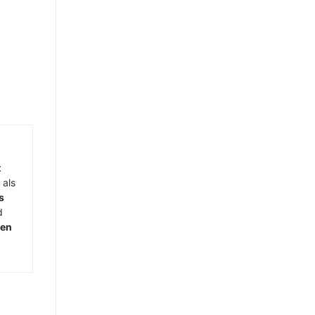
t
 als
s
d
men