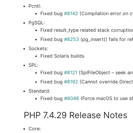
Pcntl:
Fixed bug
#8142
(Compilation error on c
PgSQL:
Fixed result_type related stack corruptio
Fixed bug
#8253
(pg_insert() fails for re
Sockets:
Fixed Solaris builds.
SPL:
Fixed bug
#8121
(SplFileObject – seek and
Fixed bug
#8192
(Cannot override Director
Standard:
Fixed bug
#8048
(Force macOS to use st
PHP 7.4.29 Release Notes
Core: