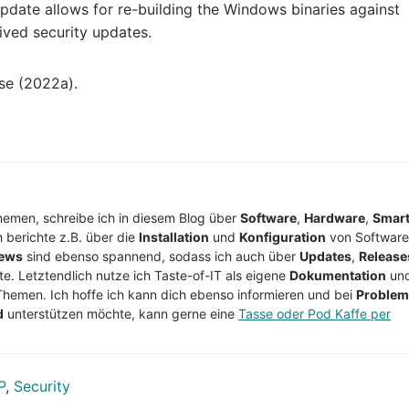
update allows for re-building the Windows binaries against
ved security updates.
se (2022a).
Themen, schreibe ich in diesem Blog über
Software
,
Hardware
,
Smar
h berichte z.B. über die
Installation
und
Konfiguration
von Software
ews
sind ebenso spannend, sodass ich auch über
Updates
,
Release
te. Letztendlich nutze ich Taste-of-IT als eigene
Dokumentation
un
Themen. Ich hoffe ich kann dich ebenso informieren und bei
Proble
d
unterstützen möchte, kann gerne eine
Tasse oder Pod Kaffe per
P
,
Security