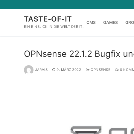
Zum
Inhalt
TASTE-OF-IT
springen
CMS
GAMES
GR
EIN EINBLICK IN DIE WELT DER IT.
OPNsense 22.1.2 Bugfix und
JARVIS
9. MÄRZ 2022
OPNSENSE
0 KOMM