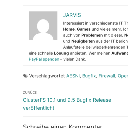
JARVIS
Interessiert in verschiedenste IT 
Home
,
Games
und vieles mehr. Ic
auch von
Problemen
mit dieser.
N
und
Neuigkeiten
aus der IT berich
Anlaufstelle bei wiederkehrenden 
eine schnelle
Lösung
anbieten. Wer meinen
Aufwan
PayPal spenden
– vielen Dank.
Verschlagwortet
AESNI
,
Bugfix
,
Firewall
,
Ope
Beitragsnavigation
ZURÜCK
Vorheriger
GlusterFS 10.1 und 9.5 Bugfix Release
Beitrag:
veröffentlicht
Schreibe einen Kommentar