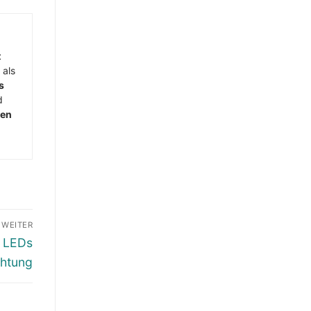
t
 als
s
d
men
WEITER
e LEDs
chtung