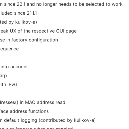
in since 22.1 and no longer needs to be selected to work
luded since 21.1.1
ted by kulikov-a)
weak UX of the respective GUI page
se in factory configuration
sequence
 into account
carp
with IPv6
ddresses() in MAC address read
face address functions
rom default logging (contributed by kulikov-a)