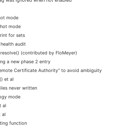
 flag was ignored when not enabled
hot mode
pshot mode
int for sets
 health audit
_resolve() (contributed by FloMeyer)
ing a new phase 2 entry
emote Certificate Authority“ to avoid ambiguity
) et al
les never written
logy mode
 al
 al
ting function