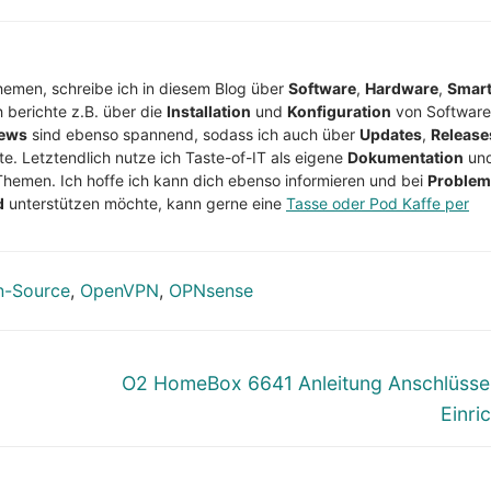
Themen, schreibe ich in diesem Blog über
Software
,
Hardware
,
Smar
h berichte z.B. über die
Installation
und
Konfiguration
von Software
ews
sind ebenso spannend, sodass ich auch über
Updates
,
Release
te. Letztendlich nutze ich Taste-of-IT als eigene
Dokumentation
un
Themen. Ich hoffe ich kann dich ebenso informieren und bei
Proble
d
unterstützen möchte, kann gerne eine
Tasse oder Pod Kaffe per
n-Source
,
OpenVPN
,
OPNsense
Nächster
O2 HomeBox 6641 Anleitung Anschlüss
Beitrag:
Einri