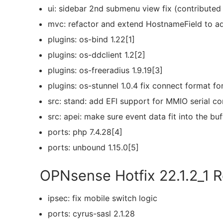
ui: sidebar 2nd submenu view fix (contributed
mvc: refactor and extend HostnameField to ad
plugins: os-bind 1.22[1]
plugins: os-ddclient 1.2[2]
plugins: os-freeradius 1.9.19[3]
plugins: os-stunnel 1.0.4 fix connect format f
src: stand: add EFI support for MMIO serial c
src: apei: make sure event data fit into the buf
ports: php 7.4.28[4]
ports: unbound 1.15.0[5]
OPNsense Hotfix 22.1.2_1 
ipsec: fix mobile switch logic
ports: cyrus-sasl 2.1.28