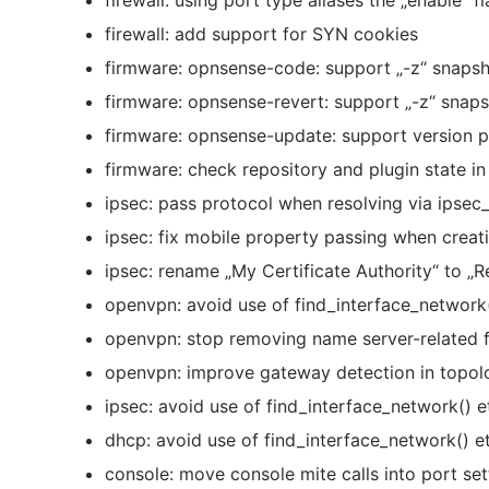
firewall: using port type aliases the „enable“
firewall: add support for SYN cookies
firmware: opnsense-code: support „-z“ snaps
firmware: opnsense-revert: support „-z“ sna
firmware: opnsense-update: support version pr
firmware: check repository and plugin state in
ipsec: pass protocol when resolving via ipsec
ipsec: fix mobile property passing when creat
ipsec: rename „My Certificate Authority“ to „R
openvpn: avoid use of find_interface_network(
openvpn: stop removing name server-related fi
openvpn: improve gateway detection in topo
ipsec: avoid use of find_interface_network() et
dhcp: avoid use of find_interface_network() et
console: move console mite calls into port set