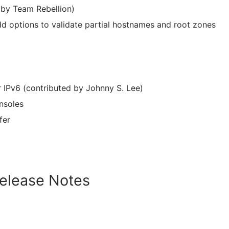
 by Team Rebellion)
d options to validate partial hostnames and root zones
or IPv6 (contributed by Johnny S. Lee)
onsoles
fer
Release Notes