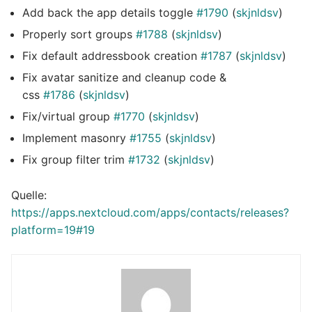
Add back the app details toggle
#1790
(
skjnldsv
)
Properly sort groups
#1788
(
skjnldsv
)
Fix default addressbook creation
#1787
(
skjnldsv
)
Fix avatar sanitize and cleanup code &
css
#1786
(
skjnldsv
)
Fix/virtual group
#1770
(
skjnldsv
)
Implement masonry
#1755
(
skjnldsv
)
Fix group filter trim
#1732
(
skjnldsv
)
Quelle:
https://apps.nextcloud.com/apps/contacts/releases?
platform=19#19