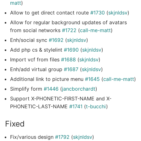
matt
)
Allow to get direct contact route
#1730
(
skjnldsv
)
Allow for regular background updates of avatars
from social networks
#1722
(
call-me-matt
)
Enh/social sync
#1692
(
skjnldsv
)
Add php cs & stylelint
#1690
(
skjnldsv
)
Import vcf from files
#1688
(
skjnldsv
)
Enh/add virtual group
#1687
(
skjnldsv
)
Additional link to picture menu
#1645
(
call-me-matt
)
Simplify form
#1446
(
jancborchardt
)
Support X-PHONETIC-FIRST-NAME and X-
PHONETIC-LAST-NAME
#1741
(
t-bucchi
)
Fixed
Fix/various design
#1792
(
skjnldsv
)