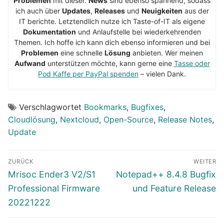
Problemen
mit dieser.
News
sind ebenso spannend, sodass
ich auch über
Updates
,
Releases
und
Neuigkeiten
aus der
IT berichte. Letztendlich nutze ich Taste-of-IT als eigene
Dokumentation
und Anlaufstelle bei wiederkehrenden
Themen. Ich hoffe ich kann dich ebenso informieren und bei
Problemen
eine schnelle
Lösung
anbieten. Wer meinen
Aufwand
unterstützen möchte, kann gerne eine
Tasse oder
Pod Kaffe per PayPal spenden
– vielen Dank.
Verschlagwortet
Bookmarks
,
Bugfixes
,
Cloudlösung
,
Nextcloud
,
Open-Source
,
Release Notes
,
Update
Beitragsnavigation
ZURÜCK
WEITER
Vorheriger
Nächster
Mrisoc Ender3 V2/S1
Notepad++ 8.4.8 Bugfix
Beitrag:
Beitrag:
Professional Firmware
und Feature Release
20221222