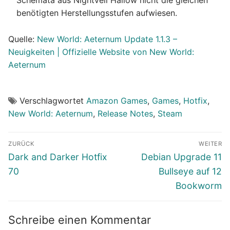
benötigten Herstellungsstufen aufwiesen.
Quelle:
New World: Aeternum Update 1.1.3 –
Neuigkeiten | Offizielle Website von New World:
Aeternum
Verschlagwortet
Amazon Games
,
Games
,
Hotfix
,
New World: Aeternum
,
Release Notes
,
Steam
Beitragsnavigation
ZURÜCK
WEITER
Vorheriger
Nächster
Dark and Darker Hotfix
Debian Upgrade 11
Beitrag:
Beitrag:
70
Bullseye auf 12
Bookworm
Schreibe einen Kommentar