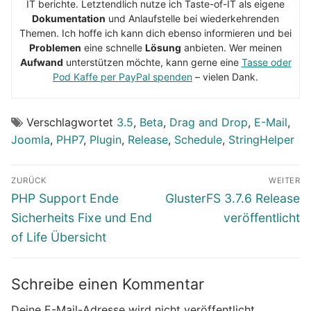
IT berichte. Letztendlich nutze ich Taste-of-IT als eigene
Dokumentation
und Anlaufstelle bei wiederkehrenden
Themen. Ich hoffe ich kann dich ebenso informieren und bei
Problemen
eine schnelle
Lösung
anbieten. Wer meinen
Aufwand
unterstützen möchte, kann gerne eine
Tasse oder
Pod Kaffe per PayPal spenden
– vielen Dank.
Verschlagwortet
3.5
,
Beta
,
Drag and Drop
,
E-Mail
,
Joomla
,
PHP7
,
Plugin
,
Release
,
Schedule
,
StringHelper
Beitragsnavigation
ZURÜCK
WEITER
Vorheriger
Nächster
PHP Support Ende
GlusterFS 3.7.6 Release
Beitrag:
Beitrag:
Sicherheits Fixe und End
veröffentlicht
of Life Übersicht
Schreibe einen Kommentar
Deine E-Mail-Adresse wird nicht veröffentlicht.