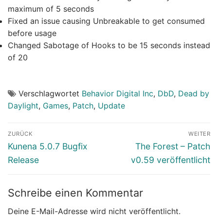
maximum of 5 seconds
Fixed an issue causing Unbreakable to get consumed
before usage
Changed Sabotage of Hooks to be 15 seconds instead
of 20
Verschlagwortet
Behavior Digital Inc
,
DbD
,
Dead by
Daylight
,
Games
,
Patch
,
Update
Beitragsnavigation
ZURÜCK
WEITER
Vorheriger
Nächster
Kunena 5.0.7 Bugfix
The Forest – Patch
Beitrag:
Beitrag:
Release
v0.59 veröffentlicht
Schreibe einen Kommentar
Deine E-Mail-Adresse wird nicht veröffentlicht.