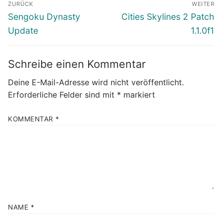
ZURÜCK
WEITER
Vorheriger
Nächster
Sengoku Dynasty
Cities Skylines 2 Patch
Beitrag:
Beitrag:
Update
1.1.0f1
Schreibe einen Kommentar
Deine E-Mail-Adresse wird nicht veröffentlicht.
Erforderliche Felder sind mit
*
markiert
KOMMENTAR
*
NAME
*