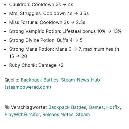
Cauldron: Cooldown 5s -> 4s
Mrs. Struggles: Cooldown 4s -> 3.5s
Miss Fortune: Cooldown 3s -> 2.5s
Strong Vampiric Potion: Lifesteal bonus 10% -> 13%
Strong Divine Potion: Buffs 4 -> 5
Strong Mana Potion: Mana 6 -> 7, maximum health
15 -> 20
Ruby Chonk: Damage +2
Quelle:
Backpack Battles: Steam-News-Hub
(steampowered.com)
Verschlagwortet
Backpack Battles
,
Games
,
Hotfix
,
PlayWithFurcifer
,
Releaes Notes
,
Steam
Beitragsnavigation