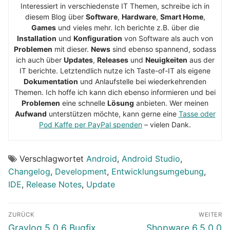
Interessiert in verschiedenste IT Themen, schreibe ich in
diesem Blog über
Software
,
Hardware
,
Smart Home
,
Games
und vieles mehr. Ich berichte z.B. über die
Installation
und
Konfiguration
von Software als auch von
Problemen
mit dieser.
News
sind ebenso spannend, sodass
ich auch über
Updates
,
Releases
und
Neuigkeiten
aus der
IT berichte. Letztendlich nutze ich Taste-of-IT als eigene
Dokumentation
und Anlaufstelle bei wiederkehrenden
Themen. Ich hoffe ich kann dich ebenso informieren und bei
Problemen
eine schnelle
Lösung
anbieten. Wer meinen
Aufwand
unterstützen möchte, kann gerne eine
Tasse oder
Pod Kaffe per PayPal spenden
– vielen Dank.
Verschlagwortet
Android
,
Android Studio
,
Changelog
,
Development
,
Entwicklungsumgebung
,
IDE
,
Release Notes
,
Update
Beitragsnavigation
ZURÜCK
WEITER
Vorheriger
Nächster
Graylog 5.0.6 Bugfix
Shopware 6.5.0.0