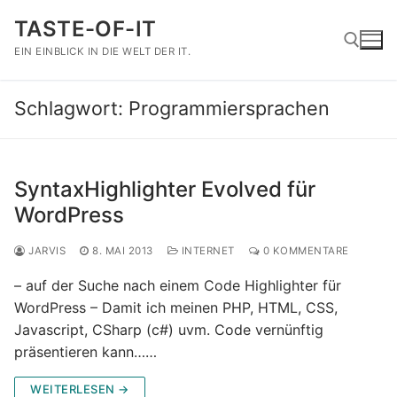
Zum
TASTE-OF-IT
Inhalt
springen
EIN EINBLICK IN DIE WELT DER IT.
Schlagwort:
Programmiersprachen
Suchen nach:
SyntaxHighlighter Evolved für
WordPress
JARVIS
8. MAI 2013
INTERNET
0 KOMMENTARE
– auf der Suche nach einem Code Highlighter für
WordPress – Damit ich meinen PHP, HTML, CSS,
Javascript, CSharp (c#) uvm. Code vernünftig
präsentieren kann……
WEITERLESEN →