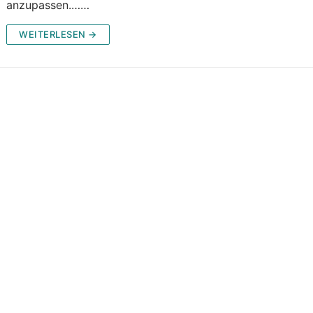
anzupassen.……
WEITERLESEN →