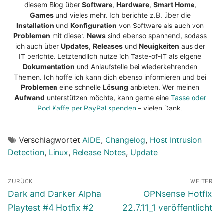
diesem Blog über
Software
,
Hardware
,
Smart Home
,
Games
und vieles mehr. Ich berichte z.B. über die
Installation
und
Konfiguration
von Software als auch von
Problemen
mit dieser.
News
sind ebenso spannend, sodass
ich auch über
Updates
,
Releases
und
Neuigkeiten
aus der
IT berichte. Letztendlich nutze ich Taste-of-IT als eigene
Dokumentation
und Anlaufstelle bei wiederkehrenden
Themen. Ich hoffe ich kann dich ebenso informieren und bei
Problemen
eine schnelle
Lösung
anbieten. Wer meinen
Aufwand
unterstützen möchte, kann gerne eine
Tasse oder
Pod Kaffe per PayPal spenden
– vielen Dank.
Verschlagwortet
AIDE
,
Changelog
,
Host Intrusion
Detection
,
Linux
,
Release Notes
,
Update
Beitragsnavigation
ZURÜCK
WEITER
Vorheriger
Nächster
Dark and Darker Alpha
OPNsense Hotfix
Beitrag:
Beitrag:
Playtest #4 Hotfix #2
22.7.11_1 veröffentlicht